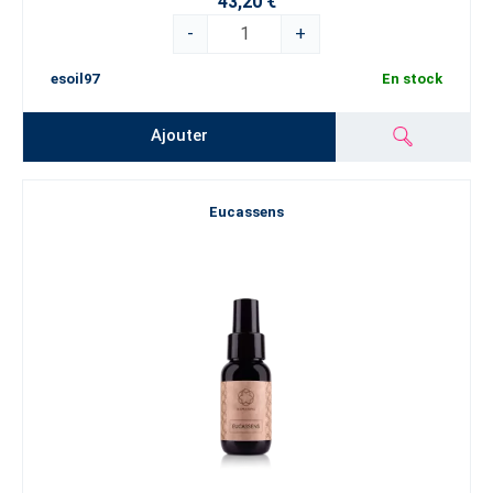
43,20 €
-
+
esoil97
En stock
Ajouter
Eucassens