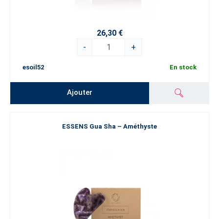
26,30 €
-
+
esoil52
En stock
Ajouter
ESSENS Gua Sha – Améthyste