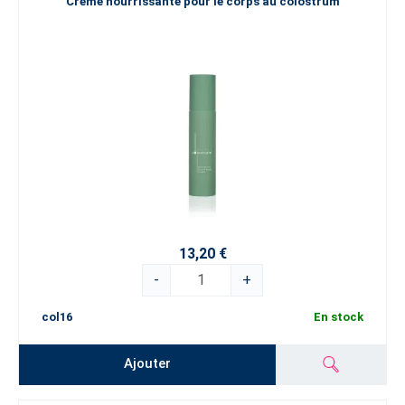
Crème nourrissante pour le corps au colostrum
13,20 €
-
+
col16
En stock
Ajouter