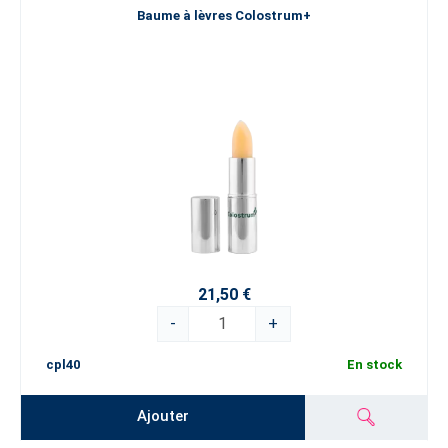
Baume à lèvres Colostrum+
21,50 €
-
+
cpl40
En stock
Ajouter