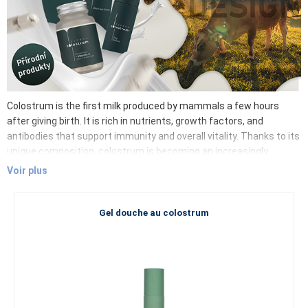
Colostrum is the first milk produced by mammals a few hours
after giving birth. It is rich in nutrients, growth factors, and
antibodies that support immunity and overall vitality. Thanks to its
unique composition, colostrum is becoming an increasingly
popular ingredient in dietary supplements and cosmetic products.
Voir plus
Its benefits extend not only to adults but also to children,
particularly in supporting their immunity and proper development.
Colostrum contains, in particular:
Gel douche au colostrum
Immunoglobulins – ready-made antibodies
Lactoferrin – iron binding and antibacterial and antiviral
effects
Oligosaccharides – bifidogenic effect, support the
formation of beneficial intestinal microflora