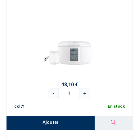
48,10 €
-
+
col71
En stock
Ajouter