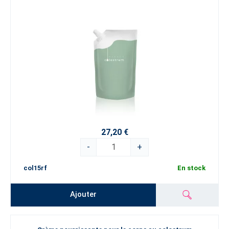
27,20 €
-
+
col15rf
En stock
Ajouter