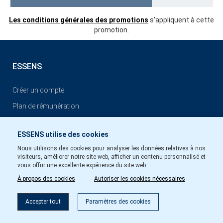
Les conditions générales des promotions
s'appliquent à cette
promotion.
ESSENS
Créer un compte
Plan de rémunération
Blog
ESSENS utilise des cookies
Nous utilisons des cookies pour analyser les données relatives à nos
CONDITIONS GÉNÉRALES
visiteurs, améliorer notre site web, afficher un contenu personnalisé et
vous offrir une excellente expérience du site web.
Les conditions générales de l’appartenance au Club ESSENS
À propos des cookies
Autoriser les cookies nécessaires
Accepter tout
Paramètres des cookies
COORDONNÉES