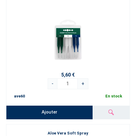
5,60 €
-
+
ave60
En stock
Ajouter
Aloe Vera Soft Spray