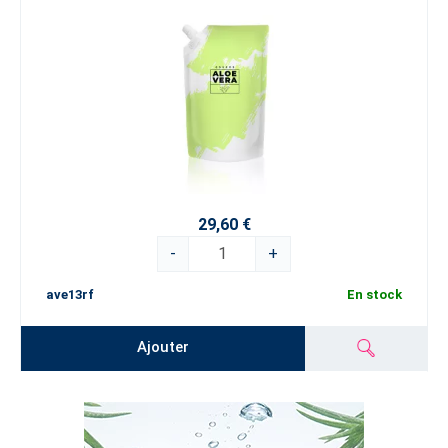
29,60 €
-
+
ave13rf
En stock
Ajouter