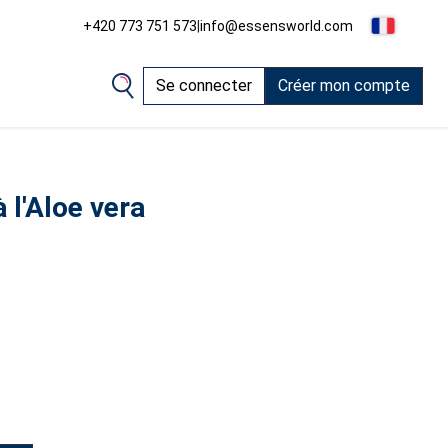
+420 773 751 573
|
info@essensworld.com
Se connecter
Créer mon compte
 l'Aloe vera