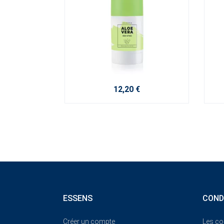
12,20 €
ESSENS
COND
Créer un compte
Les co