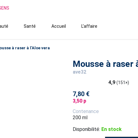
SSENS
auté
Santé
Accueil
L'affaire
usse à raser à l'Aloe vera
Mousse à raser à
ave32
4,9
(151×)
7,80 €
3,50 p
Contenance
200 ml
Disponibilité:
En stock