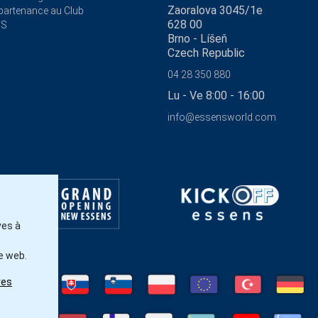
Zaoralova 3045/1e
ppartenance au Club
628 00
NS
Brno - Líšeň
Czech Republic
04 28 350 880
Lu - Ve 8:00 - 16:00
info@essensworld.com
ves à
e web.
res