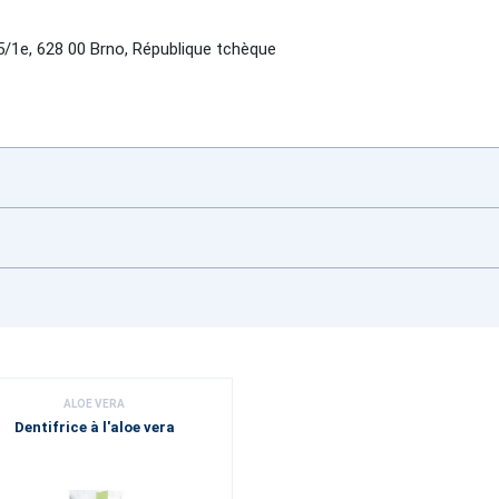
1e, 628 00 Brno, République tchèque
ALOE VERA
Dentifrice à l'aloe vera