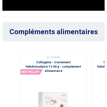
Compléments alimentaires
VITASSENS
Collagène - traitement
Co
hebdomadaire 7 x 50 g - complément
hebdom
alimentaire