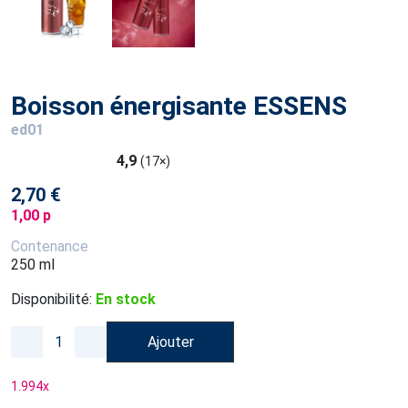
Boisson énergisante ESSENS
ed01
4,9
(17×)
2,70 €
1,00 p
Contenance
250 ml
Disponibilité:
En stock
Ajouter
1.994
x