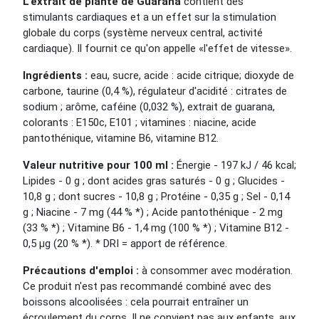
L'extrait de plante de Guarana
contient des
stimulants cardiaques et a un effet sur la stimulation
globale du corps (système nerveux central, activité
cardiaque). Il fournit ce qu'on appelle «l'effet de vitesse».
Ingrédients :
eau, sucre, acide : acide citrique; dioxyde de
carbone, taurine (0,4 %), régulateur d'acidité : citrates de
sodium ; arôme, caféine (0,032 %), extrait de guarana,
colorants : E150c, E101 ; vitamines : niacine, acide
pantothénique, vitamine B6, vitamine B12.
Valeur nutritive pour 100 ml :
Énergie - 197 kJ / 46 kcal;
Lipides - 0 g ; dont acides gras saturés - 0 g ; Glucides -
10,8 g ; dont sucres - 10,8 g ; Protéine - 0,35 g ; Sel - 0,14
g ; Niacine - 7 mg (44 % *) ; Acide pantothénique - 2 mg
(33 % *) ; Vitamine B6 - 1,4 mg (100 % *) ; Vitamine B12 -
0,5 µg (20 % *). * DRI = apport de référence.
Précautions d'emploi :
à consommer avec modération.
Ce produit n'est pas recommandé combiné avec des
boissons alcoolisées : cela pourrait entraîner un
écroulement du corps. Il ne convient pas aux enfants, aux