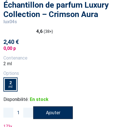
Échantillon de parfum Luxury
Collection – Crimson Aura
lux04s
4,6
(38×)
2,40 €
0,00 p
Contenance
2 ml
Options
2
ml
Disponibilité:
En stock
Ajouter
173
x