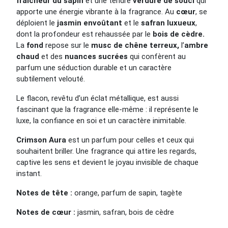
fraîcheur du sapin
et une tendre
verdure de souci
qui
apporte une énergie vibrante à la fragrance. Au
cœur
, se
déploient le
jasmin envoûtant
et le
safran luxueux
,
dont la profondeur est rehaussée par le
bois de cèdre.
La
fond
repose sur le
musc de chêne terreux,
l’
ambre
chaud
et des
nuances sucrées
qui confèrent au
parfum une séduction durable et un caractère
subtilement velouté.
Le flacon, revêtu d’un éclat métallique, est aussi
fascinant que la fragrance elle-même : il représente le
luxe, la confiance en soi et un caractère inimitable.
Crimson Aura
est un parfum pour celles et ceux qui
souhaitent briller. Une fragrance qui attire les regards,
captive les sens et devient le joyau invisible de chaque
instant.
Notes de tête :
orange, parfum de sapin, tagète
Notes de cœur :
jasmin, safran, bois de cèdre