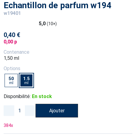
Echantillon de parfum w194
w19401
5,0
(10×)
0,40 €
0,00 p
Contenance
1,50 ml
Options
50
1.5
ml
ml
Disponibilité:
En stock
Ajouter
384
x