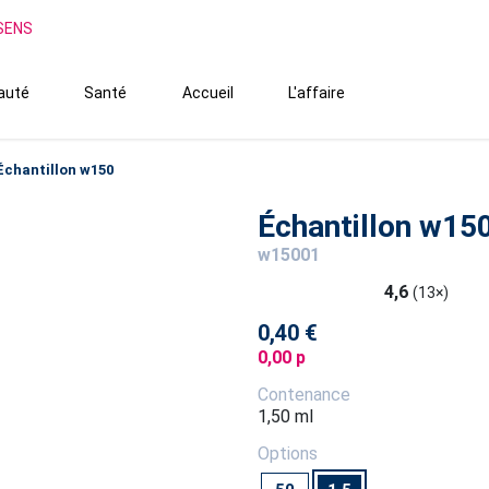
SSENS
auté
Santé
Accueil
L'affaire
Échantillon w150
Échantillon w15
w15001
4,6
(13×)
0,40 €
0,00 p
Contenance
1,50 ml
Options