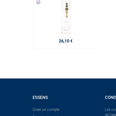
26,10 €
ESSENS
COND
Créer un compte
Les co
de l’a