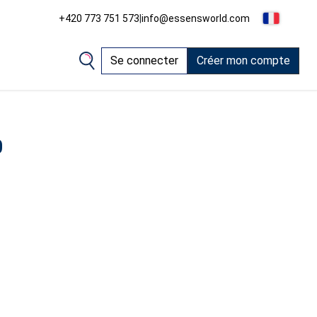
+420 773 751 573
|
info@essensworld.com
Se connecter
Créer mon compte
0