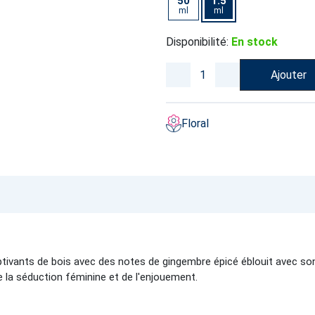
50
1.5
ml
ml
Disponibilité:
En stock
Ajouter
Floral
ptivants de bois avec des notes de gingembre épicé éblouit avec son
e la séduction féminine et de l'enjouement.