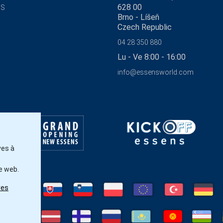
628 00
NS
Brno - Líšeň
Czech Republic
04 28 350 880
Lu - Ve 8:00 - 16:00
info@essensworld.com
ves à
e web.
res