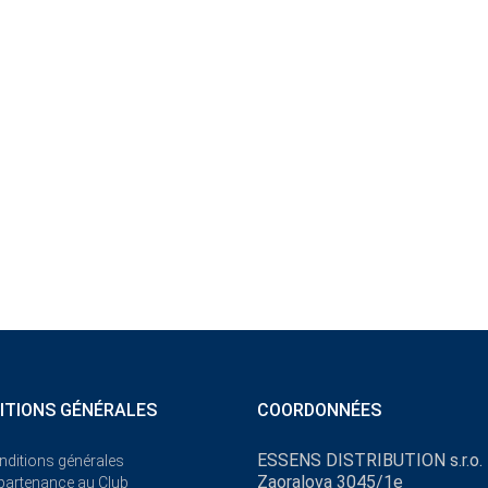
ITIONS GÉNÉRALES
COORDONNÉES
ESSENS DISTRIBUTION s.r.o.
nditions générales
Zaoralova 3045/1e
ppartenance au Club