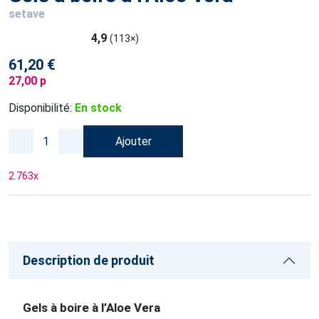
setave
4,9
(113×)
61,20 €
27,00 p
Disponibilité:
En stock
Ajouter
2.763
x
Description de produit
Gels à boire à l’Aloe Vera