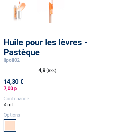
Huile pour les lèvres -
Pastèque
lipoil02
4,9
(88×)
14,30 €
7,00 p
Contenance
4 ml
Options