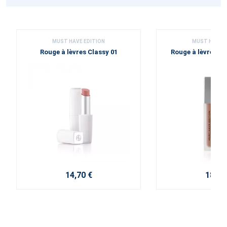
MUST HAVE EDITION
MUST HAVE E
Rouge à lèvres Classy 01
Rouge à lèvres li
14,70 €
18,30