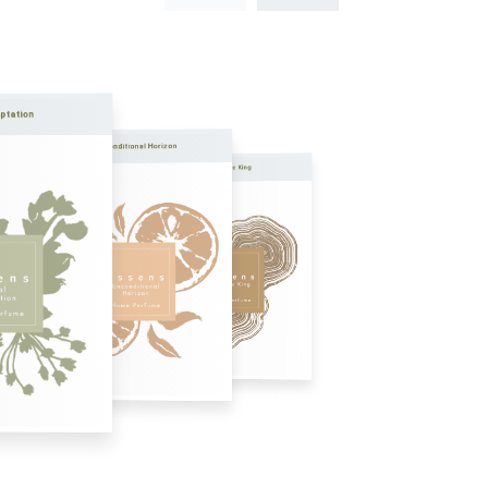
mptation
Unconditional Horizon
Majestic King