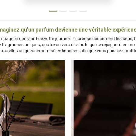
maginez qu’un parfum devienne une véritable expérien
mpagnon constant de votre journée : il caresse doucement les sens, 
fragrances uniques, quatre univers distincts qui se rejoignent en un se
aturelles soigneusement sélectionnées, afin que vous puissiez profit