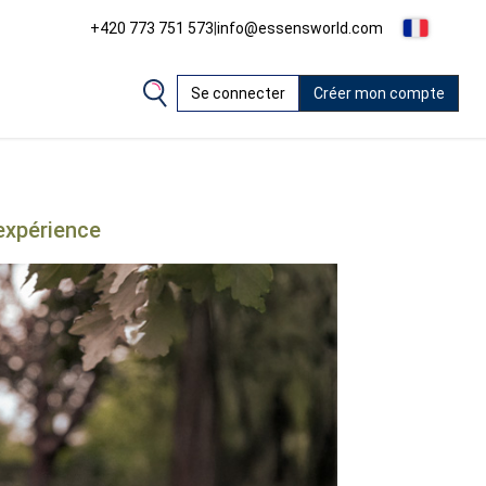
+420 773 751 573
|
info@essensworld.com
Se connecter
Créer mon compte
expérience