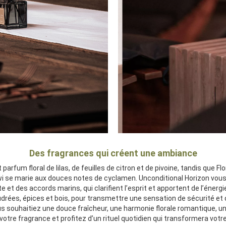
Des fragrances qui créent une ambiance
parfum floral de lilas, de feuilles de citron et de pivoine, tandis que 
iwi se marie aux douces notes de cyclamen. Unconditional Horizon vous 
 et des accords marins, qui clarifient l’esprit et apportent de l’énergi
rées, épices et bois, pour transmettre une sensation de sécurité et 
vous souhaitiez une douce fraîcheur, une harmonie florale romantique, 
votre fragrance et profitez d’un rituel quotidien qui transformera votr