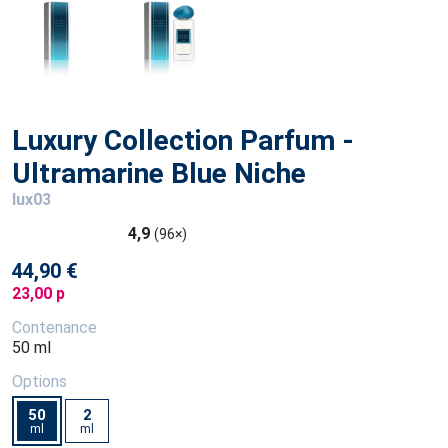
Luxury Collection Parfum -
Ultramarine Blue Niche
lux03
4,9
(96×)
44,90 €
23,00 p
Contenance
50 ml
Options
50
2
ml
ml