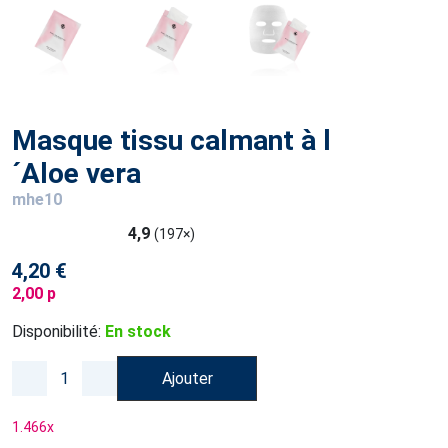
Masque tissu calmant à l
´Aloe vera
mhe10
4,9
(197×)
4,20 €
2,00 p
Disponibilité:
En stock
Ajouter
1.466
x