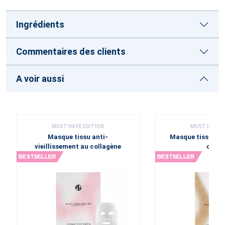
Ingrédients
Commentaires des clients
A voir aussi
MUST HAVE EDITION
MUST HAVE E
Masque tissu anti-
Masque tissu ill
vieillissement au collagène
citro