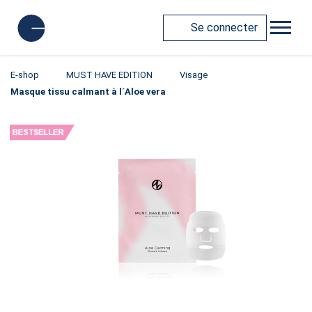
Se connecter
E-shop
MUST HAVE EDITION
Visage
Masque tissu calmant à l´Aloe vera