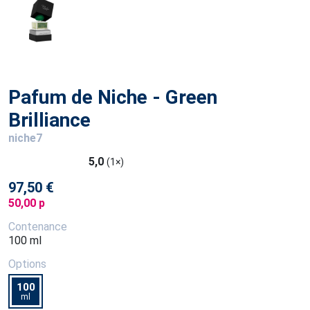
Pafum de Niche - Green
Brilliance
niche7
5,0
(1×)
97,50 €
50,00 p
Contenance
100 ml
Options
100
ml