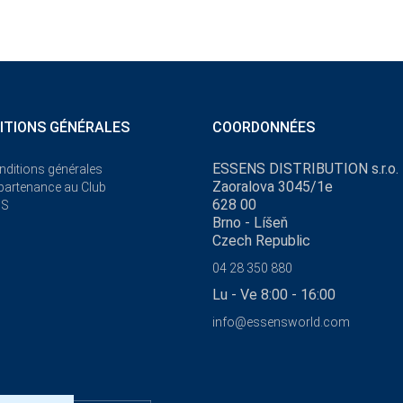
ITIONS GÉNÉRALES
COORDONNÉES
ESSENS DISTRIBUTION s.r.o.
nditions générales
Zaoralova 3045/1e
ppartenance au Club
628 00
NS
Brno - Líšeň
Czech Republic
04 28 350 880
Lu - Ve 8:00 - 16:00
info@essensworld.com