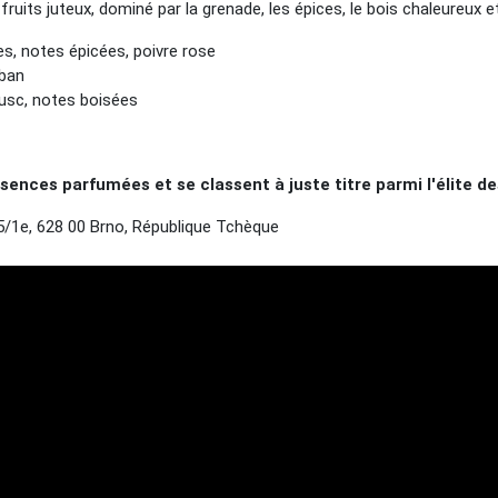
uits juteux, dominé par la grenade, les épices, le bois chaleureux et 
es, notes épicées, poivre rose
iban
musc, notes boisées
ences parfumées et se classent à juste titre parmi l'élite 
1e, 628 00 Brno, République Tchèque