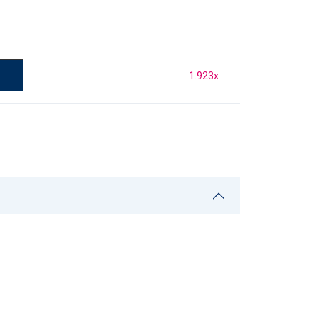
1.923
x