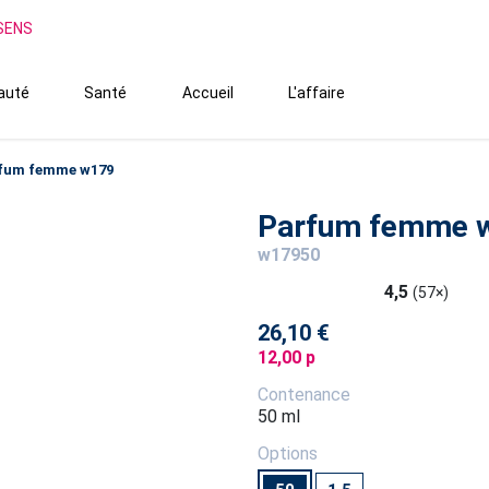
SSENS
auté
Santé
Accueil
L'affaire
fum femme w179
Parfum femme 
w17950
4,5
(57×)
26,10 €
12,00 p
Contenance
50 ml
Options