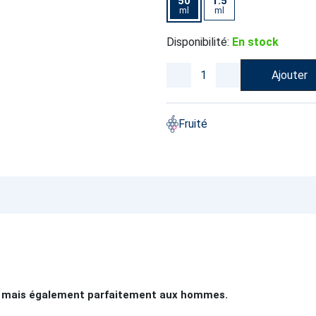
50
1.5
ml
ml
Disponibilité:
En stock
Ajouter
Fruité
s mais également parfaitement aux hommes.