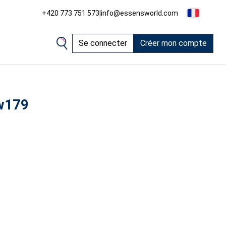
+420 773 751 573
|
info@essensworld.com
Se connecter
Créer mon compte
w179