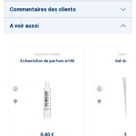
Commentaires des clients
A voir aussi
PARFUMS FEMME
PARFUMS F
Echantillon de parfum w190
Gel douch
0,40 €
9,20 