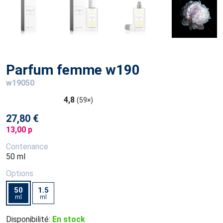
Parfum femme w190
w19050
4,8
(59×)
27,80 €
13,00 p
Contenance
50 ml
Options
50
1.5
ml
ml
Disponibilité:
En stock