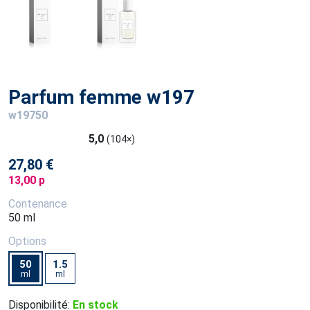
Parfum femme w197
w19750
5,0
(104×)
27,80 €
13,00 p
Contenance
50 ml
Options
50
1.5
ml
ml
Disponibilité:
En stock