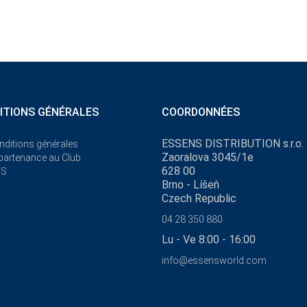
ITIONS GÉNÉRALES
COORDONNÉES
ESSENS DISTRIBUTION s.r.o.
nditions générales
Zaoralova 3045/1e
ppartenance au Club
628 00
NS
Brno - Líšeň
Czech Republic
04 28 350 880
Lu - Ve 8:00 - 16:00
info@essensworld.com