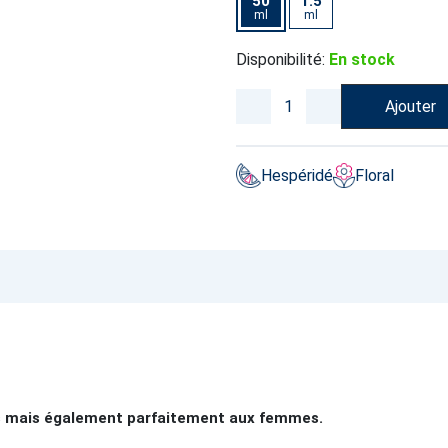
50
1.5
ml
ml
Disponibilité:
En stock
Ajouter
Hespéridé
Floral
s mais également parfaitement aux femmes.