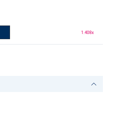
1.408
x