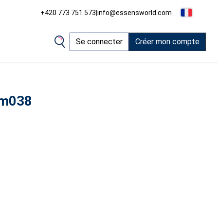
+420 773 751 573
|
info@essensworld.com
Se connecter
Créer mon compte
 m038