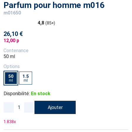
Parfum pour homme m016
m01650
4,8
(85×)
26,10 €
12,00 p
Contenance
50 ml
Options
50
1.5
ml
ml
Disponibilité:
En stock
Ajouter
1.838
x