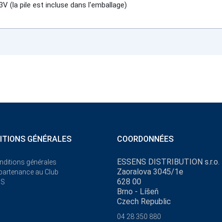
V (la pile est incluse dans l'emballage)
ITIONS GÉNÉRALES
COORDONNÉES
ESSENS DISTRIBUTION s.r.o.
nditions générales
Zaoralova 3045/1e
ppartenance au Club
628 00
NS
Brno - Líšeň
Czech Republic
04 28 350 880