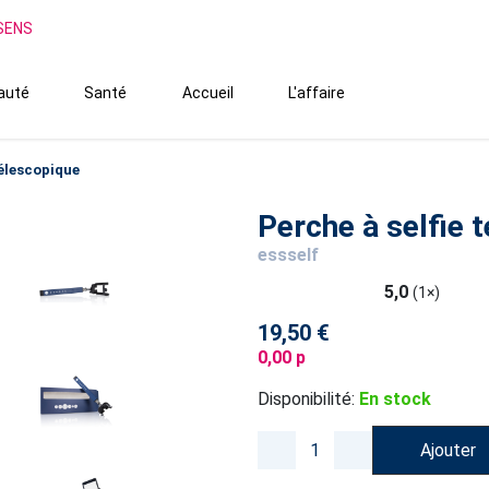
SSENS
auté
Santé
Accueil
L'affaire
télescopique
Perche à selfie 
essself
5,0
(1×)
19,50 €
0,00 p
Disponibilité:
En stock
Ajouter