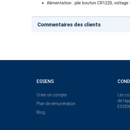
Alimentation : pile bouton CR1220, voltage 3
Commentaires des clients
ESSENS
COND
Créer un compte
Les co
de l’a
Plan de rémunération
ESSE
Blog