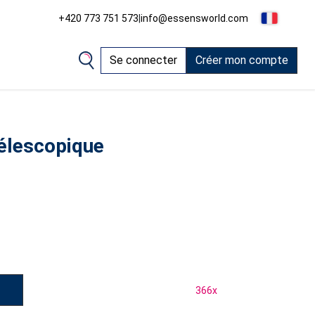
+420 773 751 573
|
info@essensworld.com
Se connecter
Créer mon compte
télescopique
366
x