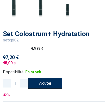
Set Colostrum+ Hydratation
setcpl02
4,9
(8×)
97,20 €
45,00 p
Disponibilité:
En stock
Ajouter
420
x