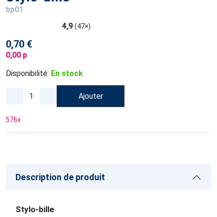
bp01
4,9
(47×)
0,70 €
0,00 p
Disponibilité:
En stock
Ajouter
576
x
Description de produit
Stylo-bille