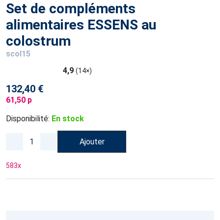
Set de compléments
alimentaires ESSENS au
colostrum
scol15
4,9
(14×)
132,40 €
61,50 p
Disponibilité:
En stock
Ajouter
583
x