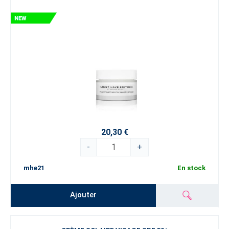
20,30 €
-
+
mhe21
En stock
Ajouter