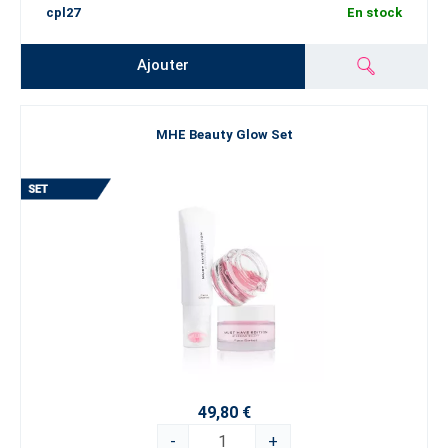
cpl27
En stock
Ajouter
MHE Beauty Glow Set
49,80 €
-
+