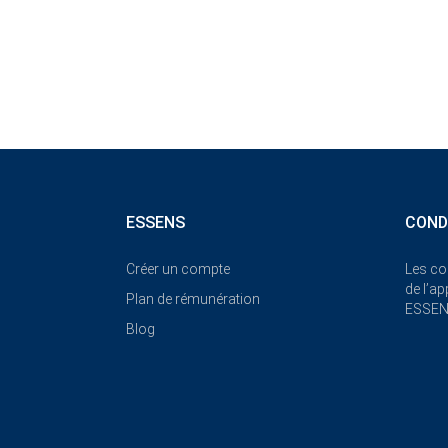
ESSENS
COND
Créer un compte
Les co
de l’a
Plan de rémunération
ESSE
Blog