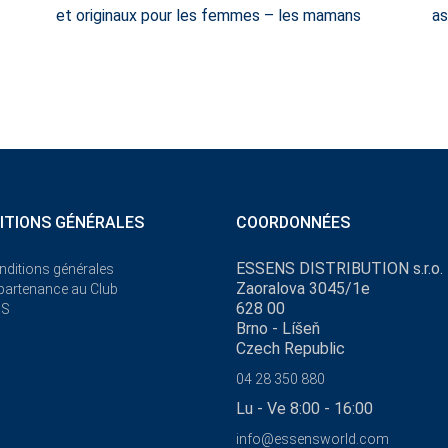
et originaux pour les femmes – les mamans
as
ITIONS GÉNÉRALES
COORDONNÉES
ESSENS DISTRIBUTION s.r.o.
nditions générales
Zaoralova 3045/1e
ppartenance au Club
628 00
NS
Brno - Líšeň
Czech Republic
04 28 350 880
Lu - Ve 8:00 - 16:00
info@essensworld.com