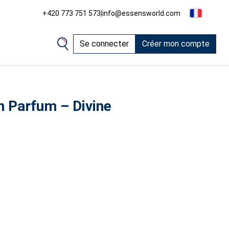
+420 773 751 573
|
info@essensworld.com
Se connecter
Créer mon compte
n Parfum – Divine