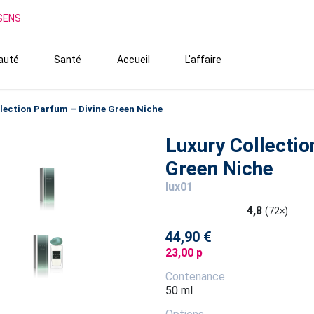
SSENS
auté
Santé
Accueil
L'affaire
lection Parfum – Divine Green Niche
Luxury Collectio
Green Niche
lux01
4,8
(72×)
44,90 €
23,00 p
Contenance
50 ml