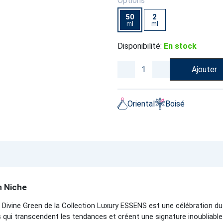
Options
50
2
ml
ml
Disponibilité:
En stock
Ajouter
Oriental
Boisé
n Niche
 Divine Green de la Collection Luxury ESSENS est une célébration du r
 qui transcendent les tendances et créent une signature inoubliable 