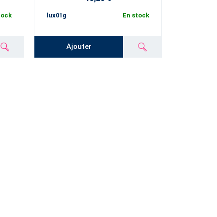
tock
lux01g
En stock
setlux01
Ajouter
Ajo