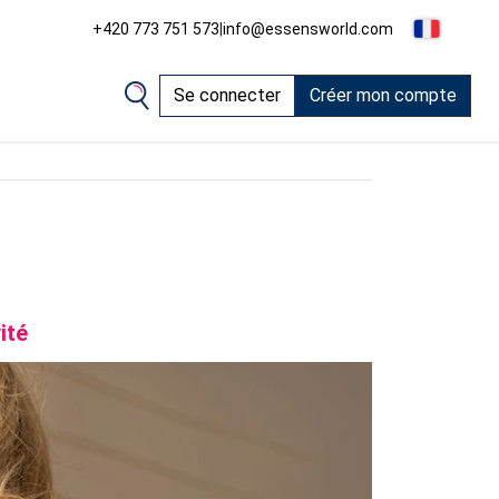
+420 773 751 573
|
info@essensworld.com
Se connecter
Créer mon compte
ité