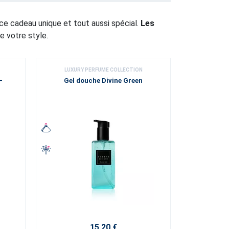
e cadeau unique et tout aussi spécial.
Les
e votre style.
LUXURY PERFUME COLLECTION
LUXURY
-
Gel douche Divine Green
Coffret 
15,20 €