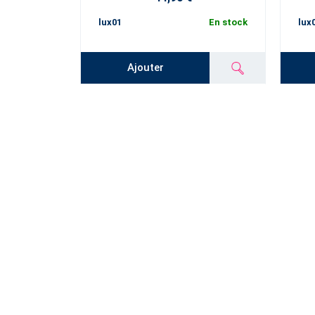
lux01
En stock
lux
Ajouter