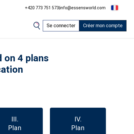
+420 773 751 573
|
info@essensworld.com
Se connecter
Créer mon compte
 on 4 plans
cation
III.
IV.
Plan
Plan