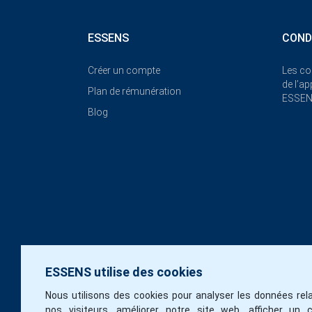
ESSENS
COND
Créer un compte
Les co
de l’a
Plan de rémunération
ESSE
Blog
ESSENS utilise des cookies
Nous utilisons des cookies pour analyser les données rela
nos visiteurs, améliorer notre site web, afficher un 