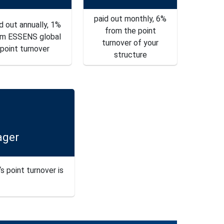
paid out monthly, 6%
d out annually, 1%
from the point
om ESSENS global
turnover of your
point turnover
structure
ager
s point turnover is