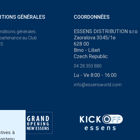
ITIONS GÉNÉRALES
COORDONNÉES
ESSENS DISTRIBUTION s.r.o.
nditions générales
Zaoralova 3045/1e
ppartenance au Club
628 00
NS
Brno - Líšeň
Czech Republic
04 28 350 880
Lu - Ve 8:00 - 16:00
info@essensworld.com
tives à
contenu