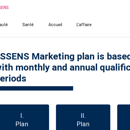
SSENS
auté
Santé
Accueil
L'affaire
SSENS Marketing plan is based
ith monthly and annual qualifi
eriods
I.
II.
Plan
Plan