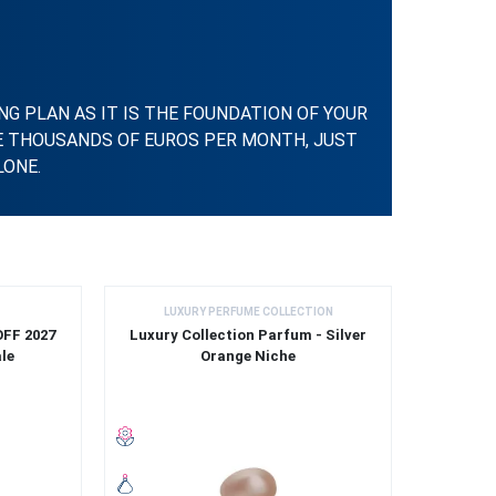
G PLAN AS IT IS THE FOUNDATION OF YOUR
IVE THOUSANDS OF EUROS PER MONTH, JUST
LONE.
LUXURY PERFUME COLLECTION
LUX
OFF 2027
Luxury Collection Parfum - Silver
Luxu
le
Orange Niche
Ul