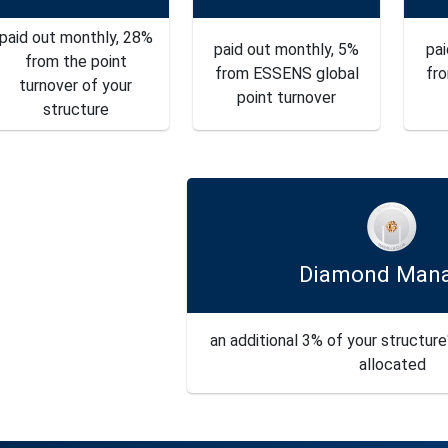
paid out monthly, 28%
paid out monthly, 5%
pai
from the point
from ESSENS global
fr
turnover of your
point turnover
structure
Diamond Man
an additional 3% of your structure‘
allocated