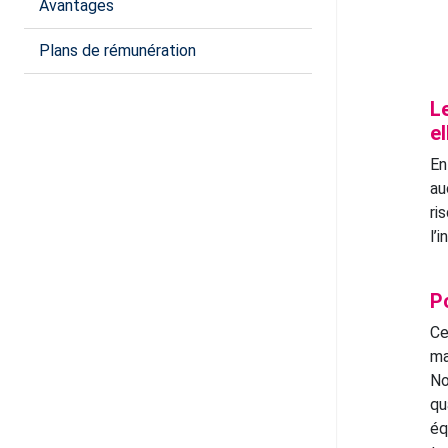
Avantages
Plans de rémunération
L
e
En
au
ri
l’i
P
Ce
ma
No
qu
éq