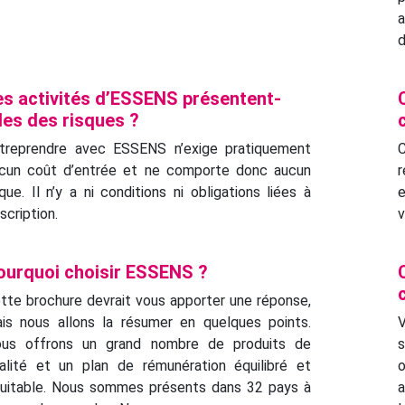
a
d
es activités d’ESSENS présentent-
lles des risques ?
treprendre avec ESSENS n’exige pratiquement
C
cun coût d’entrée et ne comporte donc aucun
sque. Il n’y a ni conditions ni obligations liées à
nscription.
v
ourquoi choisir ESSENS ?
tte brochure devrait vous apporter une réponse,
is nous allons la résumer en quelques points.
V
us offrons un grand nombre de produits de
s
alité et un plan de rémunération équilibré et
o
uitable. Nous sommes présents dans 32 pays à
a