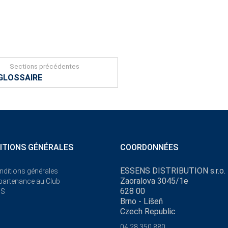
Sections précédentes
GLOSSAIRE
ITIONS GÉNÉRALES
COORDONNÉES
ESSENS DISTRIBUTION s.r.o.
nditions générales
Zaoralova 3045/1e
ppartenance au Club
628 00
NS
Brno - Líšeň
Czech Republic
04 28 350 880