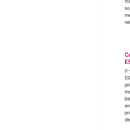
t
so
me
ra
C
E
Il
ES
pr
ma
bé
en
pr
de