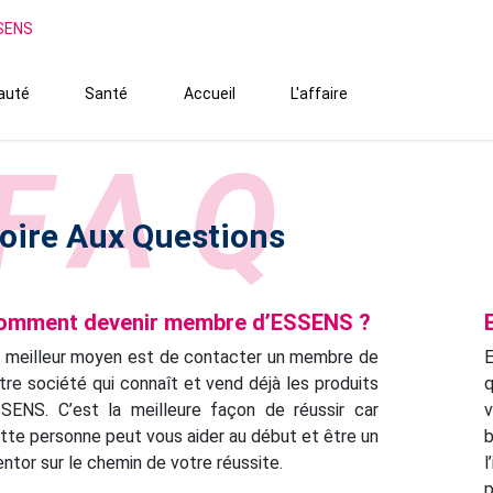
SSENS
auté
Santé
Accueil
L'affaire
FAQ
oire Aux Questions
omment devenir membre d’ESSENS ?
 meilleur moyen est de contacter un membre de
E
tre société qui connaît et vend déjà les produits
q
SENS. C’est la meilleure façon de réussir car
v
tte personne peut vous aider au début et être un
b
ntor sur le chemin de votre réussite.
l
p